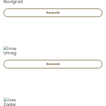
Novigrad
Rezerviši
Umag
Rezerviši
Zadar