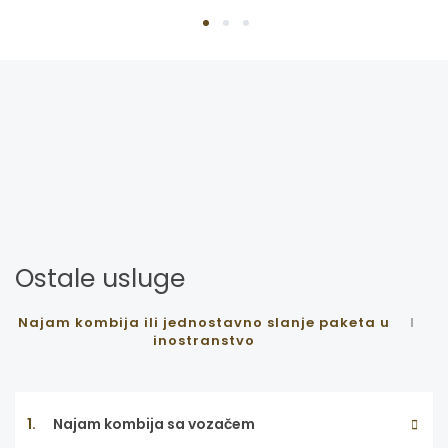
1
2
3
Ostale usluge
Najam kombija ili jednostavno slanje paketa u
inostranstvo
1.
Najam kombija sa vozačem