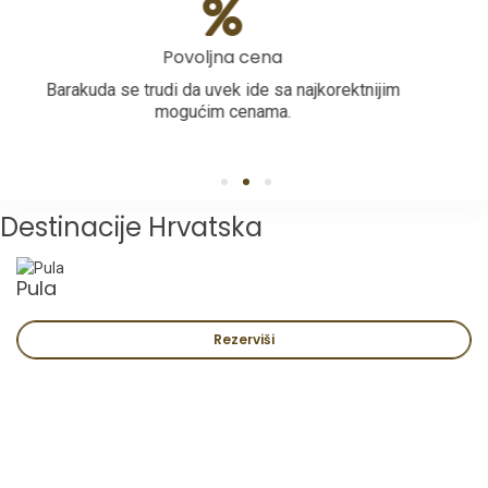
Povoljna cena
Barakuda se trudi da uvek ide sa najkorektnijim
mogućim cenama.
1
2
3
Destinacije Hrvatska
Pula
Rezerviši