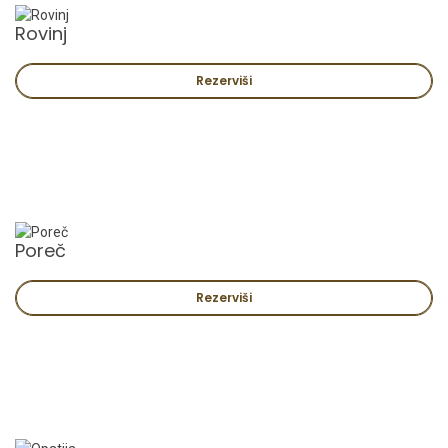
Rovinj
Rezerviši
Poreč
Rezerviši