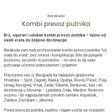
Barakuda
Kombi prevoz
putnika
Brz, siguran i udoban kombi prevoz putnika – tačno od
vaših vrata do željene destinacije.
Barakuda vam nudi profesionalan kombi prevoz putnika “od
vrata do vrata”, bez stresa i komplikacija. Bilo da putujete
poslovno, turistički ili porodično – mi smo tu da vaše
putovanje učinimo jednostavnim i prijatnim.
Prevozimo vas iz Beograda ka najlepšim gradovima
Hrvatske – Split, Zagreb, Rijeka, Opatija, Rovinj, Poreč, Pula,
Umag, Novigrad, Vrsar, Zadar, Šibenik, Benkovac, kao i do
destinacija u Sloveniji – Ljubljana, Celje, Maribor. Redovno
vozimo i do najpopularnijih zimskih centara: Kopaonik,
Zlatibor, Divčibare i Jahorina.
Pored prevoza putnika, nudimo i najam vozila sa vozačem