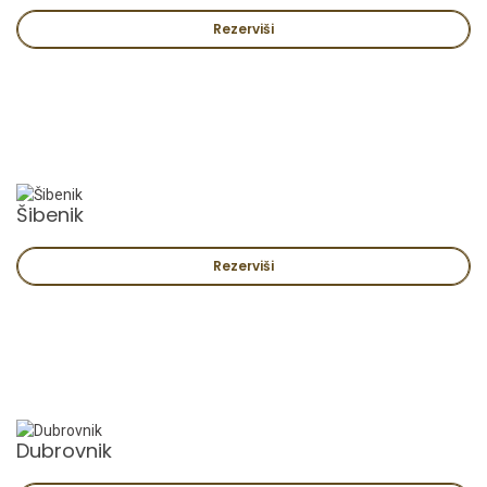
Rezerviši
Šibenik
Rezerviši
Dubrovnik