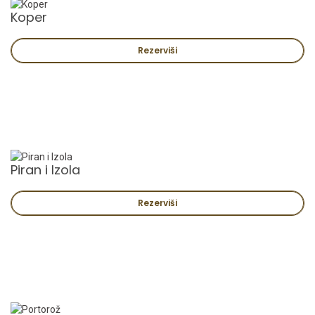
Koper
Rezerviši
Piran i Izola
Rezerviši