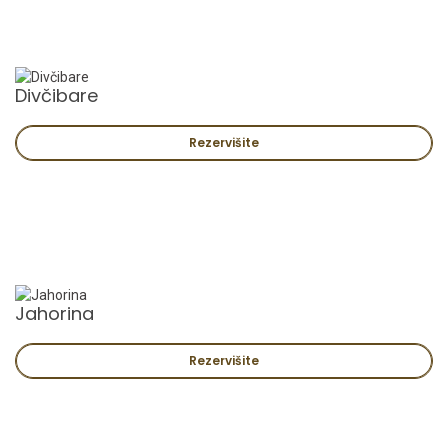
Divčibare
Rezervišite
Jahorina
Rezervišite