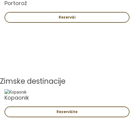
Portorož
Rezerviši
Zimske destinacije
Kopaonik
Rezervišite