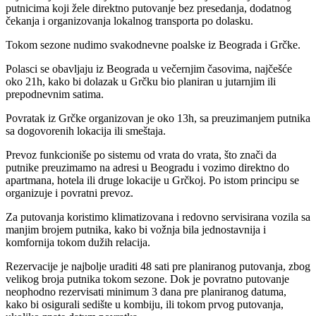
putnicima koji žele direktno putovanje bez presedanja, dodatnog
čekanja i organizovanja lokalnog transporta po dolasku.
Tokom sezone nudimo svakodnevne poalske iz Beograda i Grčke.
Polasci se obavljaju iz Beograda u večernjim časovima, najčešće
oko 21h, kako bi dolazak u Grčku bio planiran u jutarnjim ili
prepodnevnim satima.
Povratak iz Grčke organizovan je oko 13h, sa preuzimanjem putnika
sa dogovorenih lokacija ili smeštaja.
Prevoz funkcioniše po sistemu od vrata do vrata, što znači da
putnike preuzimamo na adresi u Beogradu i vozimo direktno do
apartmana, hotela ili druge lokacije u Grčkoj. Po istom principu se
organizuje i povratni prevoz.
Za putovanja koristimo klimatizovana i redovno servisirana vozila sa
manjim brojem putnika, kako bi vožnja bila jednostavnija i
komfornija tokom dužih relacija.
Rezervacije je najbolje uraditi 48 sati pre planiranog putovanja, zbog
velikog broja putnika tokom sezone. Dok je povratno putovanje
neophodno rezervisati minimum 3 dana pre planiranog datuma,
kako bi osigurali sedište u kombiju, ili tokom prvog putovanja,