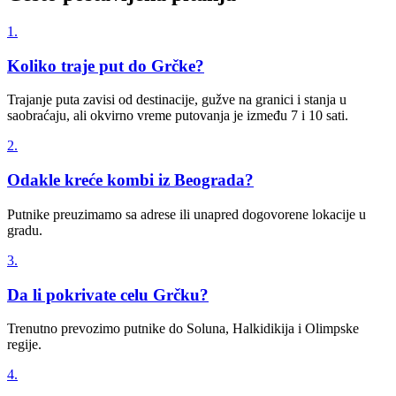
1.
Koliko traje put do Grčke?
Trajanje puta zavisi od destinacije, gužve na granici i stanja u
saobraćaju, ali okvirno vreme putovanja je između 7 i 10 sati.
2.
Odakle kreće kombi iz Beograda?
Putnike preuzimamo sa adrese ili unapred dogovorene lokacije u
gradu.
3.
Da li pokrivate celu Grčku?
Trenutno prevozimo putnike do Soluna, Halkidikija i Olimpske
regije.
4.