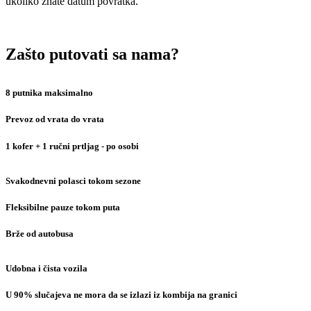
ukoliko znate datum povratka.
Zašto putovati sa nama?
8 putnika maksimalno
Prevoz od vrata do vrata
1 kofer + 1 ručni prtljag - po osobi
Svakodnevni polasci tokom sezone
Fleksibilne pauze tokom puta
Brže od autobusa
Udobna i čista vozila
U 90% slučajeva ne mora da se izlazi iz kombija na granici