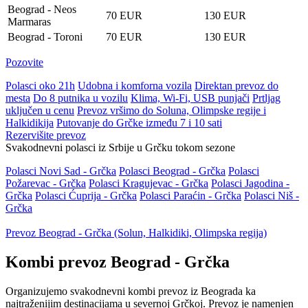
Beograd - Neos
70 EUR
130 EUR
Marmaras
Beograd - Toroni
70 EUR
130 EUR
Pozovite
Polasci oko 21h
Udobna i komforna vozila
Direktan prevoz do
mesta
Do 8 putnika u vozilu
Klima, Wi-Fi, USB punjači
Prtljag
uključen u cenu
Prevoz vršimo do Soluna, Olimpske regije i
Halkidikija
Putovanje do Grčke između 7 i 10 sati
Rezervišite prevoz
Svakodnevni polasci iz Srbije u Grčku tokom sezone
Polasci Novi Sad - Grčka
Polasci Beograd - Grčka
Polasci
Požarevac - Grčka
Polasci Kragujevac - Grčka
Polasci Jagodina -
Grčka
Polasci Ćuprija - Grčka
Polasci Paraćin - Grčka
Polasci Niš -
Grčka
Prevoz Beograd - Grčka (Solun, Halkidiki, Olimpska regija)
Kombi prevoz Beograd - Grčka
Organizujemo svakodnevni kombi prevoz iz Beograda ka
najtraženijim destinacijama u severnoj Grčkoj. Prevoz je namenjen