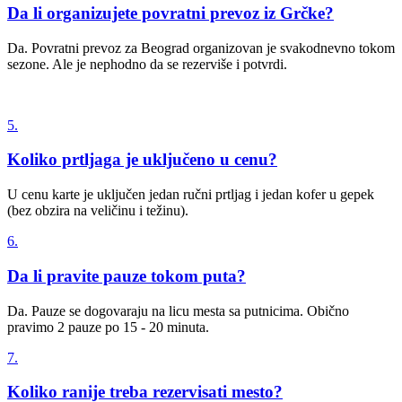
Da li organizujete povratni prevoz iz Grčke?
Da. Povratni prevoz za Beograd organizovan je svakodnevno tokom
sezone. Ale je nephodno da se rezerviše i potvrdi.
5.
Koliko prtljaga je uključeno u cenu?
U cenu karte je uključen jedan ručni prtljag i jedan kofer u gepek
(bez obzira na veličinu i težinu).
6.
Da li pravite pauze tokom puta?
Da. Pauze se dogovaraju na licu mesta sa putnicima. Obično
pravimo 2 pauze po 15 - 20 minuta.
7.
Koliko ranije treba rezervisati mesto?