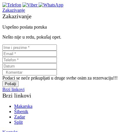
Zakazivanje
Zakazivanje
Uspešno poslata poruka
Nešto nije u redu, pokušaj opet.
Podaci se neće prikupljati u druge svrhe osim za rezervaciju!!!
Pošalji
Brzi linkovi
Brzi linkovi
Makarska
Šibenik
Zadar
Split