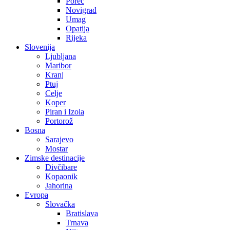
Poreč
Novigrad
Umag
Opatija
Rijeka
Slovenija
Ljubljana
Maribor
Kranj
Ptuj
Celje
Koper
Piran i Izola
Portorož
Bosna
Sarajevo
Mostar
Zimske destinacije
Divčibare
Kopaonik
Jahorina
Evropa
Slovačka
Bratislava
Trnava