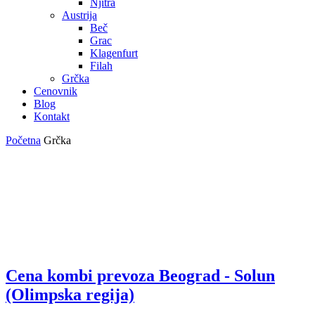
Njitra
Austrija
Beč
Grac
Klagenfurt
Filah
Grčka
Cenovnik
Blog
Kontakt
Početna
Grčka
Cena kombi prevoza Beograd - Solun
KOMBI PREVOZ
(Olimpska regija)